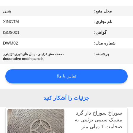
کنترل
محل منبع:
هیبی
کیفیت
نام تجاری:
XINGTAI
با
گواهی:
ISO9001
ما
شماره مدل:
DWM02
تماس
برجسته:
,
صفحه مش تزئینی ، پانل های توری تزئینی
decorative mesh panels
بگیرید
تماس با ما!
درخواست
نقل
جزئیات را آشکار کنید
قول
سوراخ سوراخ دار گرد
مشبک سیمی تزئینی به
نقشه
ضخامت 1 میلی متر
سایت