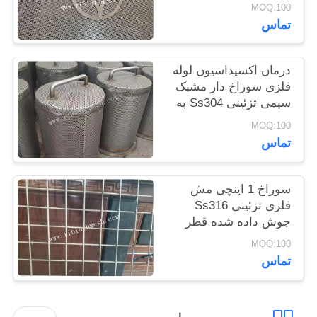
MOQ:100
تماس
PRIVACY
POLICY
درمان اکسیداسیون لوله
فلزی سوراخ دار مشبک
سیمی تزئینی Ss304 به
ضخامت 1.2 میلی متر
MOQ:100
تماس
سوراخ 1 اینچی مش
فلزی تزئینی Ss316
جوش داده شده قطر
0.81 میلی متر
MOQ:100
تماس