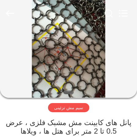
COUNTY
JIAFU
WIRE
MESH
MANUFACTURING
CO.,LTD.
All
Rights
صفحه
Reserved.
اصلی
محصولات
درباره
ما
سیم مش تزئینی
تور
کارخانه
پانل های کابینت مش مشبک فلزی ، عرض
0.5 تا 2 متر برای هتل ها ، ویلاها