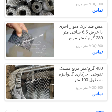
MOQ:500 متر مربع
تماس
PRIVACY
POLICY
مش ضد ترک دیوار آجری
با عرض 6.5 سانتی متر
280 گرم / متر مربع
MOQ:500 متر مربع
تماس
480 گرم/متر مربع مشبک
تقویتی آجرکاری گالوانیزه
به طول 100 متر
MOQ:500 متر مربع
تماس