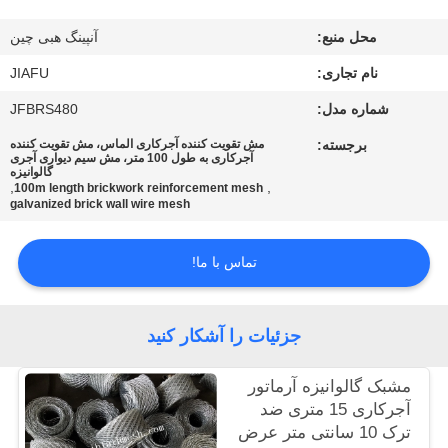
کنترل
محل منبع:
آنپینگ هبی چین
کیفیت
نام تجاری:
JIAFU
با
شماره مدل:
JFBRS480
ما
برجسته:
مش تقویت کننده آجرکاری الماس، مش تقویت کننده
آجرکاری به طول 100 متر، مش سیم دیواری آجری
گالوانیزه
تماس
,
,
100m length brickwork reinforcement mesh
galvanized brick wall wire mesh
بگیرید
تماس با ما!
درخواست
نقل
جزئیات را آشکار کنید
قول
مشبک گالوانیزه آرماتور
نقشه
آجرکاری 15 متری ضد
ترک 10 سانتی متر عرض
سایت